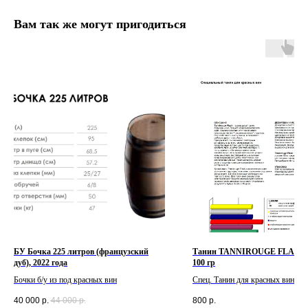
Вам так же могут пригодиться
БУ Бочка 225 литров (французский
Танин TANNIROUGE FLASH (
дуб), 2022 года
100 гр
Бочки б/у из под красных вин
Спец. Танин для красных вин из
южноамериканского дуба, улучш
40 000
р.
44 000
р.
800
р.
структуру, стабилизация цвета, д