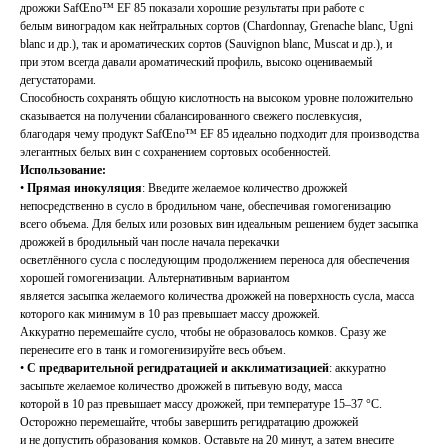
дрожжи SafŒno™ EF 85 показали хорошие результаты при работе с
белым виноградом как нейтральных сортов (Chardonnay, Grenache blanc, Ugni
blanc и др.), так и ароматических сортов (Sauvignon blanc, Muscat и др.), и
при этом всегда давали ароматический профиль, высоко оцениваемый
дегустаторами.
Способность сохранять общую кислотность на высоком уровне положительно
сказывается на получении сбалансированного свежего послевкусия,
благодаря чему продукт SafŒno™ EF 85 идеально подходит для производства
элегантных белых вин с сохранением сортовых особенностей.
Использование:
•
Прямая инокуляция
: Введите желаемое количество дрожжей
непосредственно в сусло в бродильном чане, обеспечивая гомогенизацию
всего объема. Для белых или розовых вин идеальным решением будет засыпка
дрожжей в бродильный чан после начала перекачки
осветлённого сусла с последующим продолжением переноса для обеспечения
хорошей гомогенизации. Альтернативным вариантом
является засыпка желаемого количества дрожжей на поверхность сусла, масса
которого как минимум в 10 раз превышает массу дрожжей.
Аккуратно перемешайте сусло, чтобы не образовалось комков. Сразу же
перенесите его в танк и гомогенизируйте весь объем.
•
С предварительной регидратацией и акклиматизацией
: аккуратно
засыпьте желаемое количество дрожжей в питьевую воду, масса
которой в 10 раз превышает массу дрожжей, при температуре 15–37 °C.
Осторожно перемешайте, чтобы завершить регидратацию дрожжей
и не допустить образования комков. Оставьте на 20 минут, а затем внесите