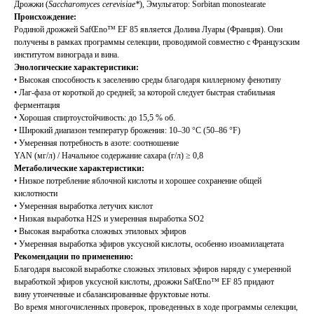
Дрожжи (
Saccharomyces cerevisiae*
), Эмульгатор: Sorbitan monostearate
Происхождение:
Родиной дрожжей SafŒno™ EF 85 является Долина Луары (Франция). Они
получены в рамках программы селекции, проводимой совместно с Французским
институтом винограда и вина.
Энологические характеристики:
• Высокая способность к заселению среды благодаря киллерному фенотипу
• Лаг-фаза от короткой до средней; за которой следует быстрая стабильная
ферментация
• Хорошая спиртоустойчивость: до 15,5 % об.
• Широкий диапазон температур брожения: 10–30 °C (50–86 °F)
• Умеренная потребность в азоте: cоотношение
YAN (мг/л) / Начальное содержание сахара (г/л) ≥ 0,8
Метаболические характеристики:
• Низкое потребление яблочной кислоты и хорошее сохранение общей
кислотности
• Умеренная выработка летучих кислот
• Низкая выработка H2S и умеренная выработка SO2
• Высокая выработка сложных этиловых эфиров
• Умеренная выработка эфиров уксусной кислоты, особенно изоамилацетата
Рекомендации по применению:
Благодаря высокой выработке сложных этиловых эфиров наряду с умеренной
выработкой эфиров уксусной кислоты, дрожжи SafŒno™ EF 85 придают
вину утонченные и сбалансированные фруктовые ноты.
Во время многочисленных проверок, проведенных в ходе программы селекции,