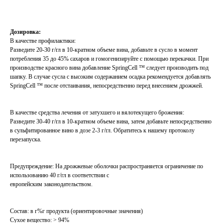
Дозировка:
В качестве профилактики:
Разведите 20-30 г/гл в 10-кратном объеме вина, добавьте в сусло в момент
потребления 35 до 45% сахаров и гомогенизируйте с помощью перекачки. При
производстве красного вина добавление SpringCell ™ следует производить под
шапку. В случае сусла с высоким содержанием осадка рекомендуется добавлять
SpringCell ™ после отстаивания, непосредственно перед внесением дрожжей.
В качестве средства лечения от затухшего и вялотекущего брожения:
Разведите 30-40 г/гл в 10-кратном объеме вина, затем добавьте непосредственно
в сульфитированное вино в дозе 2-3 г/гл. Обратитесь к нашему протоколу
перезапуска.
Предупреждение: На дрожжевые оболочки распространяется ограничение по
использованию 40 г/гл в соответствии с
европейским законодательством.
Cостав: в г%г продукта (ориентировочные значения)
Сухое вещество: > 94%