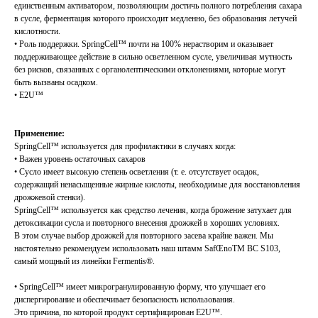
единственным активатором, позволяющим достичь полного потребления сахара
в сусле, ферментация которого происходит медленно, без образования летучей
кислотности.
• Роль поддержки. SpringCell™ почти на 100% нерастворим и оказывает
поддерживающее действие в сильно осветленном сусле, увеличивая мутность
без рисков, связанных с органолептическими отклонениями, которые могут
быть вызваны осадком.
• E2U™
Применение:
SpringCell™ используется для профилактики в случаях когда:
• Важен уровень остаточных сахаров
• Сусло имеет высокую степень осветления (т. е. отсутствует осадок,
содержащий ненасыщенные жирные кислоты, необходимые для восстановления
дрожжевой стенки).
SpringCell™ используется как средство лечения, когда брожение затухает для
детоксикации сусла и повторного внесения дрожжей в хороших условиях.
В этом случае выбор дрожжей для повторного засева крайне важен. Мы
настоятельно рекомендуем использовать наш штамм SafŒnoTM BC S103,
самый мощный из линейки Fermentis®.
• SpringCell™ имеет микрогранулированную форму, что улучшает его
диспергирование и обеспечивает безопасность использования.
Это причина, по которой продукт сертифицирован E2U™.