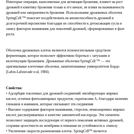
Некоторые операции, выполняемые для активации брожения, влияют на рост
дрожжей и кинетику брожения только в его начале, не влияя на выживаемость
дрожжей или завершенность брожения. Использование дрожжевых оболочек
SpringCell ™ помогает воздействовать на жизнеспособность дрожжей в
долгосрочной перспективе благодаря их способности к детоксикации сусла и
запасу факторов выживания для поколений дрожжей, сформированных в фазе
роста.
Оболочки дрожжевых клеток являются вспомогательным средством
ферментации, которое позволяет эффективно бороться с затухшим и
вялотекущим брожением. Дрожжевые оболочки SpringCell ™ — это
оригинальные клеточные оболочки, запатентованные университетом Бордо
(Lafon-Lafourcade и al, 1984).
Свойства:
• Адсорбция токсичных для дрожжей соединений: ингибирующих жирных
кислот, остатков фитосанитарных продуктов, охратоксина А, благодаря наличию
глюканов и маннанов, которые связывают эти соединения
• Высокое содержание факторов выживания, стеролов, ненасыщенных жирных
кислот, рассматриваемых в качестве заменителей кислорода. Эти элементы
позволяют защищать последующие от первого поколения активных дрожжей,
сохраняя целостность их мембраны и повышая их устойчивость к этанолу.
• Увеличение скорости размножения клеток. SpringCell™ является