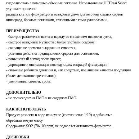
гидролизовать с помощью обычных пектиназ. Использование ULTRasi Select
улучшает процессы
распада клетки, флокуляции и осаждения даже для не очень спелых сортов
винограда, богатых пектинами, связанными с гемицеллюлазами.
ПРЕИМУЩЕСТВА
- быстрое разложение пектина наряду со снижением вязкости сусла;
- быстрое осаждение мутности с более плотным осадком;
- сокращение времени выдержки в емкостях;
- усиление действия традиционных средств для осветления;
- повышенный выход после пресса;
- упрощение и оптимизация последующих операций фильтрации;
- снижение рабочего давления и, как следствие, повышение качества продукции
(более деликатное прессование);
- увеличивает самотек сусла.
ДОПОЛНИТЕЛЬНО
- не происходит из ГМО и не содержит ГМО
КАК ИСПОЛЬЗОВАТЬ
Продукт развести в воде или сусле (соотношение 1:10) и добавить в
обрабатываемую массу.
Содержание SO2 (70-100 ppm) не подавляет активность ферментов.
ДОЗИРОВКИ