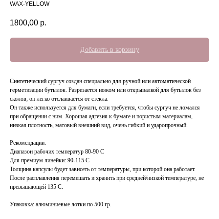
WAX-YELLOW
1800,00
р.
Добавить в корзину
Синтетический сургуч создан специально для ручной или автоматической
герметизации бутылок. Разрезается ножом или открывалкой для бутылок без
сколов, он легко отслаивается от стекла.
Он также используется для бумаги, если требуется, чтобы сургуч не ломался
при обращении с ним. Хорошая адгезия к бумаге и пористым материалам,
низкая плотность, матовый внешний вид, очень гибкий и ударопрочный.
Рекомендации:
Диапазон рабочих температур 80-90 С
Для премиум линейки: 90-115 С
Толщина капсулы будет зависеть от температуры, при которой она работает.
После расплавления перемешать и хранить при средней/низкой температуре, не
превышающей 135 С.
Упаковка: алюминиевые лотки по 500 гр.