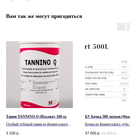
Вам так же могут пригодиться
Танин TANNINO Q (Италия), 100 гр
БУ Бочка 300 литров (Франци
Особый дубовый танин из французского
Бочки из французского дуба 3-4-
дуба, леса Алер и Лимузан, из сердцевины
3 100
р.
37 000
р.
41 000
р.
дуба, даёт ароматику ванили, лактонов,а