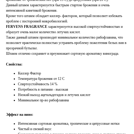
Данный штамм характеризуется быстрым стартом брожения и очень
интенсивной кинетикой брожения.
Кроме того штамм обладает киллер- фактором, который позволяет избежать
проблем с посторонней микробиологией.
FERVENS FRAGRANCE
характеризуется высокой спиртоустойчивостью и
образует очень малое количество летучих кислот.
Также данный штамм производит минимальное количество рибофлавина, что
позволяет практически полностью устранить проблему пожелтения белых вин в
прозрачной бутылке.
Штамм отлично сохраняет и преумножает сортовую ароматику винограда.
Свойства:
Киллер Фактор
Температура брожения от 12 С
Спиртоустойчивость 14 %
Потребность в питании - высокая
Низкий выход ацетальдегидов и летучих кислот
Минимальное пр-во рибофлавина
Эффект на вино:
Интенсивная сортовая ароматика, тропические и цитрусовые нотки
Чистый и свежий вкус