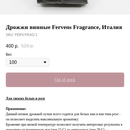
Дрожжи винные Fervens Fragrance, Италия
SKU:
FERV.FRAG-1
400
р.
520
р.
Вес
Out of stock
Для свежих белых и розе
Применение:
Данный штамм дрожжей лучше всего годится для белых вин и вин типа розе -
он позволяет выделить максимальную ароматику.
Брожение при низкой температуре позволяет получить интересные результаты в
ароматике от тропических нот (при 15 С) до цитрусовых (при 20 С).