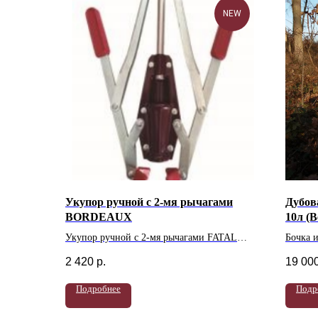
NEW
Укупор ручной с 2-мя рычагами
Дубова
BORDEAUX
10л (
Укупор ручной с 2-мя рычагами FATAL
Бочка и
(Португалия)
произво
2 420
р.
19 00
Подробнее
Подр