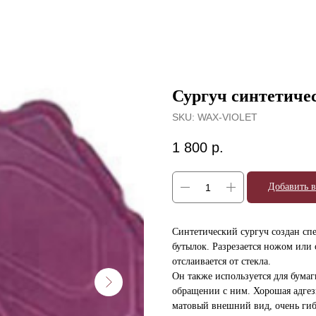
Сургуч синтетичес
SKU:
WAX-VIOLET
1 800
р.
Добавить в
Синтетический сургуч создан сп
бутылок. Разрезается ножом или 
отслаивается от стекла.
Он также используется для бумаги
обращении с ним. Хорошая адгез
матовый внешний вид, очень ги