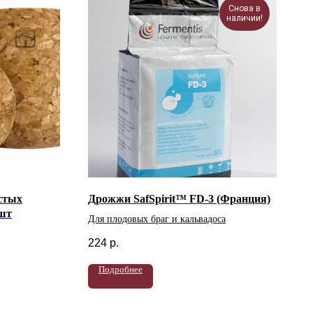
Снова в
наличии!
стых
Дрожжи SafSpirit™ FD-3 (Франция)
 шт
Для плодовых браг и кальвадоса
224
р.
Подробнее