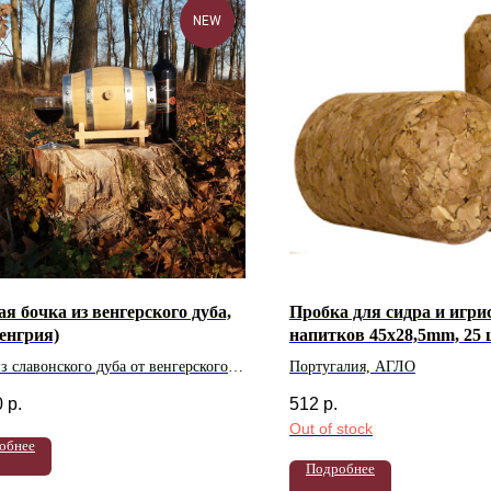
NEW
я бочка из венгерского дуба,
Пробка для сидра и игри
Венгрия)
напитков 45x28,5mm, 25
з славонского дуба от венгерского
Португалия, АГЛО
дителя Balazs
0
р.
512
р.
Out of stock
обнее
Подробнее