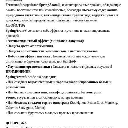
Fermentis® разработал
SpringArom
®
, инактивированные дрожжи, обладающие
важной восстановительной способностью, благодаря
высокому содержанию
природного глутатиона,
антиокидантного трипептида, содержащегося в
дрожжах,
который предотвращает органолептическое старение.
СВОЙСТВА
SpringArom
®
сочетает в себе эффекты глутатиона и инактивированных
дрожжей.
▪
Антиоксидантный эффект (хиноновая ловушка):
o
Защита цвета от потемнения
o
Защита ароматических компонентов, в частности тиолов
▪
Побочный эффект питания :
Богатство в органическом азоте для
оптимального брожения совместно или без ДАФ
▪
Улучшение органолептики :
Свежесть и полнота вкусовых ощущений
ПРИМЕНЕНИЕ
SpringArom
®
особенно подходит:
▪ Для создания
выразительных и хорошо сбалансированных белых и
розовых вин
▪ Для
белых и розовых вин, винифицированных без контроля
температуры
и при этом склонных к потере аромата
▪ Для
богатых тиолами сортов винограда
(Sauvignon, Petit и Gros Manseng,
Cabernet Sauvignon, Merlot)
▪ Для свежих и фруктовых молодых красных и розовых вин
ДОЗИРОВКА