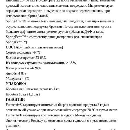
Внесение 20- 30 г/гл в сусло сразу же после отстаивания и перед внесением
дрожжей позволяет использовать элементы поддержки. Мы рекомендуем
периодически переходить к выдержке на осадке с перемешиванием при
использовании SpringArom®.
SpringArom® не может быть заменой для продуктов, вносящих питание и
осуществляющих поддержку брожения. В случае использования сусла с
большим дефицитом азота, рекомендуется добавлять ДАФ, а также
SpringFerm™ в соответствующих дозировках (см. спецификацию
SpringFerm™).
СОСТАВ
(приблизительные значения)
Сухого вещества
>94%
Белковые вещества
53-63%
Из которых глутатион эквивалентны
>1.5%
Всего углеводов
24-28%
Липиды
4-8%
Минералы
4-8%
УПАКОВКА
Коробка из 10 пакетов весом по 1 кг
Коробка 10 кг (1x10кг)
ГАРАНТИИ
Fermentis® гарантирует оптимальный срок хранения продукта 3 года в
оригинальной упаковке при максимальной температуре 20 °C в сухом местe.
Fermentis® гарантирует соответствие продукта Международному
Энологическому Кодексу до окончания срока годности я в указанных ранее
условиях.