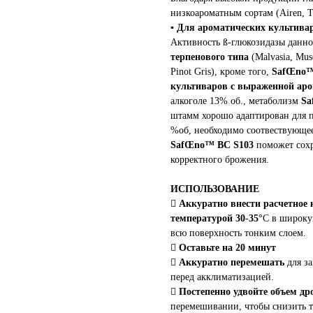
низкоароматным сортам (Airen, T
▪
Для ароматических культива
Активность ß-глюкозидазы данн
терпенового типа
(Malvasia, Musc
Pinot Gris), кроме того,
SafŒno™
культиваров с
выраженной аро
алкоголе 13% об., метаболизм
Sa
штамм хорошо адаптирован для п
%об, необходимо соотвествующе
SafŒno™ BC
S103
поможет сохр
корректного брожения.
ИСПОЛЬЗОВАНИЕ

Аккуратно внести расчетное
температурой
30-35°
C в широку
всю поверхность тонким слоем.

Оставьте на 20 минут

Аккуратно перемешать
для за
перед акклиматизацией.

Постепенно удвойте объем др
перемешивании, чтобы снизить т