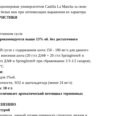
ционирован университетом Castilla La Mancha за свою
у белых вин при оптимизации выражения их характера.
РИСТИКИ
етленном сусле
 рекомендуется выше 13% об.
без достаточного
В сусле с содержанием азота 150 - 180 мг/л для данного
внесения азота (20 г/гл ДАФ + 20 г/гл Springferm® в
гл ДАФ и Springferm® при сбраживании 1/3-1/2 сахаров).
5°C
и:
 для 1%об.
отности, SO2 и ацетальдегида (менее 24 мг/л)
 10 г/л
величивает ароматический
потенциал терпеновых
МЕНЕНИЮ
ктурой
ицерола, данный штамм привносит структуру легким и