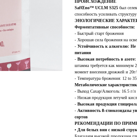
ПРОИСХОЖДЕНИЕ
SafŒno™ UCLM S325
был селек
способность усиливать структур
ЭНОЛОГИЧЕСКИЕ ХАРАКТЕ
Ферментативные
способности:
- Быстрый старт брожения
- Хорошая сила брожения на осв
-
Устойчивость к алкоголю: Не
питания
-
Высокая потребность в азоте:
штамма требуется как минимум 2 
момент внесения дрожжей и 20г/
- Температура брожения: 12 to 3
Метаболические
характеристик
- Выход Сахар/Алкоголь: 16.5 г/л
- Низкая продукция летучей кисл
-
Высокая продукция глицерола:
-
Активность ß-глюкозидазы у
сортов
РЕКОМЕНДАЦИИ ПО ПРИ
▪
Для белых вин с низкой стру
Благодаря высокой продукции гл