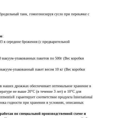
бродильный танк, гомогенизируя сусло при перекачке с
ью
:
03 в середине брожения (с предварительной
0 вакуум-упакованных пакетов по 500г (Вес коробки
 вакуум-упакованный пакет весом 10 кг (Вес коробки
в наших дрожжах обеспечивает оптимальное хранение в
ратуре не выше 20°C (в течение 3 лет) и 10°C для
ermentis® гарантирует соответствие продукта International
срока годности при хранении в условиях, описанных
работан по специальной производственной схеме и