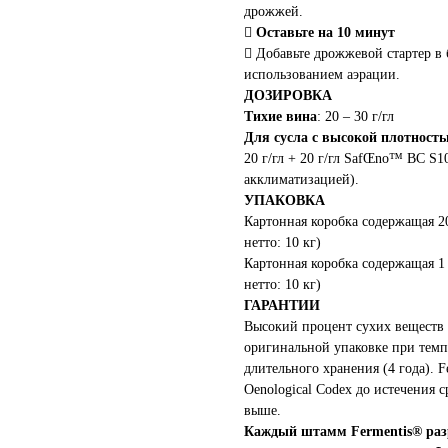
дрожжей.

Оставьте на 10 минут
 Добавьте дрожжевой стартер в 
использованием аэрации.
ДОЗИРОВКА
Тихие вина
: 20 – 30 г/гл
Для сусла с высокой плотност
20 г/гл + 20 г/гл SafŒno™ BC S1
акклиматизацией).
УПАКОВКА
Картонная коробка содержащая 2
нетто: 10 кг)
Картонная коробка содержащая 1
нетто: 10 кг)
ГАРАНТИИ
Высокий процент сухих веществ 
оригинальной упаковке при темпе
длительного хранения (4 года). F
Oenological Codex до истечения 
выше.
Каждый штамм Fermentis
®
раз