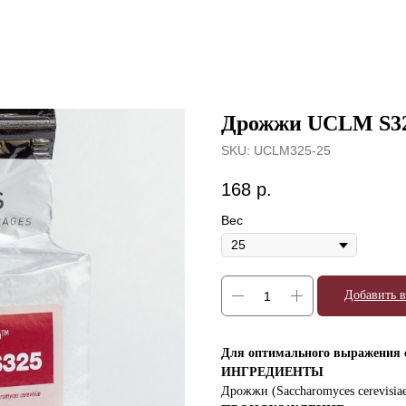
Дрожжи UCLM S32
SKU:
UCLM325-25
168
р.
Вес
Добавить в
Для оптимального выражения 
ИНГРЕДИЕНТЫ
Дрожжи (Saccharomyces cerevisiae)