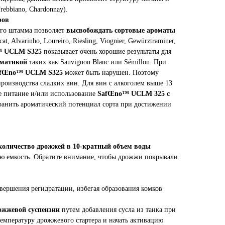
rebbiano, Chardonnay).
ров
ого штамма позволяет
высвобождать сортовые ароматы
at, Alvarinho, Loureiro, Riesling, Viognier, Gewürztraminer,
 UCLM S325
показывает очень хорошие результаты для
матикой
таких как Sauvignon Blanc или Sémillon. При
fŒno™ UCLM S325
может быть нарушен. Поэтому
роизводства сладких вин. Для вин с алкоголем выше 13
е питание и/или использование
SafŒno™ UCLM 325 с
анить ароматический потенциал сорта при достижении
 количество дрожжей в 10-кратный объем воды
ю емкость. Обратите внимание, чтобы дрожжи покрывали
вершения регидратации, избегая образования комков
ожжевой суспензии
путем добавления сусла из танка при
емпературу дрожжевого стартера и начать активацию